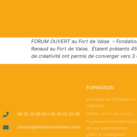
FORUM OUVERT au Fort de Vaise – Fondatio
Renaud au Fort de Vaise. Étaient présents 45 
de créativité ont permis de converger vers 3 o
FORMATION
les bases de l’intelligence
collective
faciliter un forum ouvert
06 50 29 98 64 / 06 48 10 35 09
Facilitater la transformati
contact@elephant-intention.com
de vos organisations,
grâce à l'intelligence