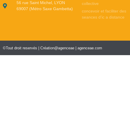
56 rue Saint Michel, LYON
collective
69007 (Métro Saxe Gambetta)
concevoir et faciliter des
seances d’ic a distance
©Tout droit reservés | Création@agenceae | agenceae.com