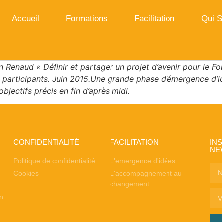
Accueil
Formations
Facilitation
Qui 
n Renaud
« Définir et partager un projet d’avenir pour le Fo
participants. Juin 2015.
Une grande phase d’émergence d’idé
bjectifs précis en fin d’après midi.
CONFIDENTIALITÉ
FACILITATION
IN
NE
Politique de confidentialité
L'emergence d'idées
Cookies
L'accompagnement au
changement.
on