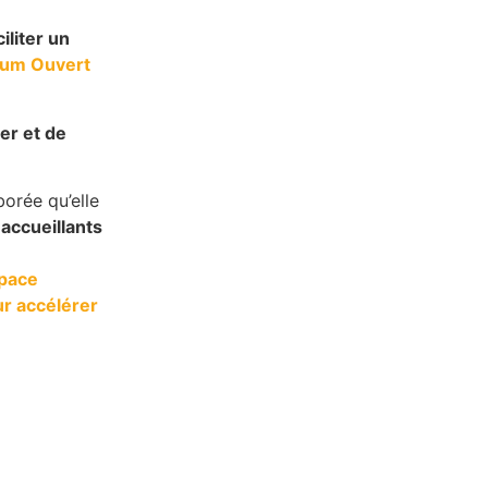
iliter un
rum Ouvert
er et de
borée qu’elle
accueillants
space
ur accélérer