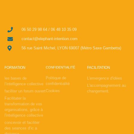
06 50 29 98 64 / 06 48 10 35 09
contact@elephant-intention.com
56 rue Saint Michel, LYON 69007 (Métro Saxe Gambetta)
FORMATION
CONFIDENTIALITÉ
FACILITATION
Politique de
les bases de
L'emergence d'idées
confidentialité
l’intelligence collective
L'accompagnement au
Cookies
faciliter un forum ouvert
changement.
Facilitater la
transformation de vos
organisations, grâce à
l'intelligence collective
concevoir et faciliter
des seances d’ic a
distance