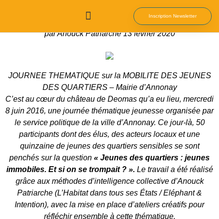
Annonay
Inscription Newsletter
par Anouck Patriarche
13 février 2020
Qui Sommes-nous
Nos Ebooks
JOURNEE THEMATIQUE sur la MOBILITE DES JEUNES
DES QUARTIERS – Mairie d’Annonay
C’est au cœur du château de Deomas qu’a eu lieu, mercredi
8 juin 2016, une journée thématique jeunesse organisée par
le service politique de la ville d’Annonay. Ce jour-là, 50
participants dont des élus, des acteurs locaux et une
quinzaine de jeunes des quartiers sensibles se sont
penchés sur la question
« Jeunes des quartiers : jeunes
immobiles. Et si on se trompait ? ».
Le travail a été réalisé
grâce aux méthodes d’intelligence collective d’Anouck
Patriarche (L’Habitat dans tous ses États / Eléphant &
Intention), avec la mise en place d’ateliers créatifs pour
réfléchir ensemble à cette thématique.