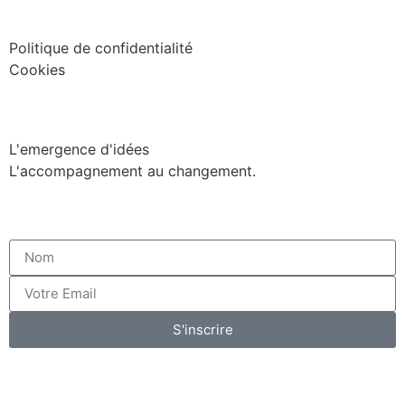
Confidentialité
Politique de confidentialité
Cookies
Facilitation
L'emergence d'idées
L'accompagnement au changement.
Inscrivez vous a notre newsletter
S'inscrire
©Tout droit reservés | Création@agenceae |
agenceae.com